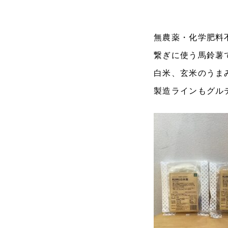
無農薬・化学肥料
繋ぎに使う馬鈴薯
白米、玄米のうま
製造ラインもグル